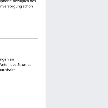
phorie bezüglich des
enversorgung schon
engen an
Anteil des Stromes
Haushalte.