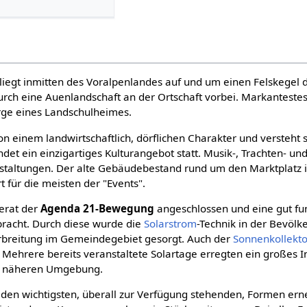
liegt inmitten des Voralpenlandes auf und um einen Felskegel
durch eine Auenlandschaft an der Ortschaft vorbei. Markanteste
ge eines Landschulheimes.
on einem landwirtschaftlich, dörflichen Charakter und versteht si
det ein einzigartiges Kulturangebot statt. Musik-, Trachten- und
staltungen. Der alte Gebäudebestand rund um den Marktplatz 
t für die meisten der "Events".
erat der
Agenda 21-Bewegung
angeschlossen und eine gut fu
racht. Durch diese wurde die
Solarstrom
-Technik in der Bevöl
rbreitung im Gemeindegebiet gesorgt. Auch der
Sonnenkollekto
Mehrere bereits veranstaltete Solartage erregten ein großes In
r näheren Umgebung.
den wichtigsten, überall zur Verfügung stehenden, Formen ern